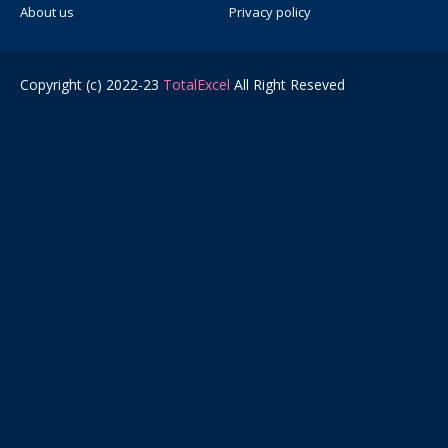
About us
Privacy policy
Copyright (c) 2022-23
TotalExcel
All Right Reseved
Ads 2