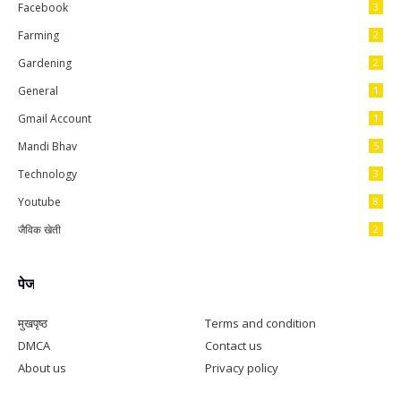
Facebook
3
Farming
2
Gardening
2
General
1
Gmail Account
1
Mandi Bhav
5
Technology
3
Youtube
8
जैविक खेती
2
पेज
मुखपृष्ठ
Terms and condition
DMCA
Contact us
About us
Privacy policy